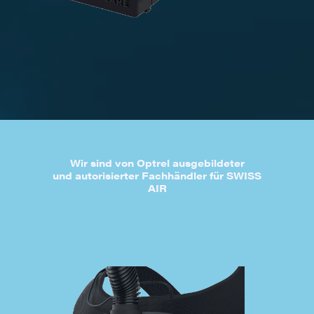
Wir sind von Optrel ausgebildeter
und autorisierter Fachhändler für SWISS
AIR