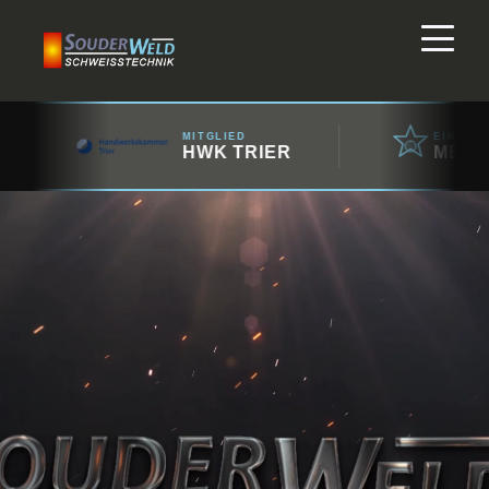
MITGLIED
EINGETRAGENE
HWK TRIER
MEISTERB
Souderweld Schweißtechnik
Entdecken Sie die
ganze Welt des
Schweißens.